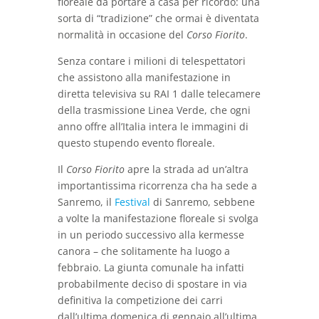
floreale da portare a casa per ricordo: una
sorta di “tradizione” che ormai è diventata
normalità in occasione del
Corso Fiorito
.
Senza contare i milioni di telespettatori
che assistono alla manifestazione in
diretta televisiva su RAI 1 dalle telecamere
della trasmissione Linea Verde, che ogni
anno offre all’Italia intera le immagini di
questo stupendo evento floreale.
Il
Corso Fiorito
apre la strada ad un’altra
importantissima ricorrenza cha ha sede a
Sanremo, il
Festival
di Sanremo, sebbene
a volte la manifestazione floreale si svolga
in un periodo successivo alla kermesse
canora – che solitamente ha luogo a
febbraio. La giunta comunale ha infatti
probabilmente deciso di spostare in via
definitiva la competizione dei carri
dall’ultima domenica di gennaio all’ultima