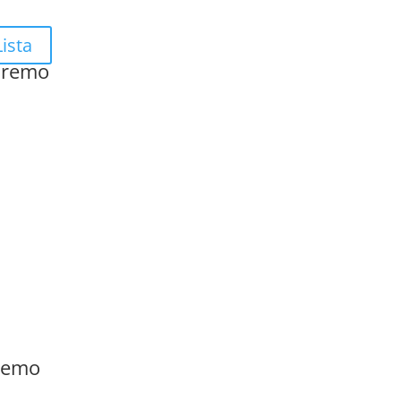
ista
anremo
nremo