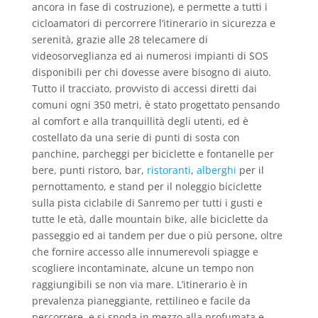
ancora in fase di costruzione), e permette a tutti i
cicloamatori di percorrere l’itinerario in sicurezza e
serenità, grazie alle 28 telecamere di
videosorveglianza ed ai numerosi impianti di SOS
disponibili per chi dovesse avere bisogno di aiuto.
Tutto il tracciato, provvisto di accessi diretti dai
comuni ogni 350 metri, è stato progettato pensando
al comfort e alla tranquillità degli utenti, ed è
costellato da una serie di punti di sosta con
panchine, parcheggi per biciclette e fontanelle per
bere, punti ristoro, bar,
ristoranti
,
alberghi
per il
pernottamento, e stand per il noleggio biciclette
sulla pista ciclabile di Sanremo per tutti i gusti e
tutte le età, dalle mountain bike, alle biciclette da
passeggio ed ai tandem per due o più persone, oltre
che fornire accesso alle innumerevoli spiagge e
scogliere incontaminate, alcune un tempo non
raggiungibili se non via mare. L’itinerario è in
prevalenza pianeggiante, rettilineo e facile da
percorrere, e si snoda in mezzo alla profumata e